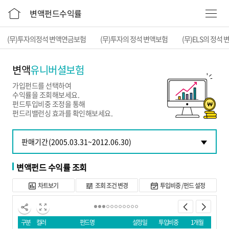
본문 바로가기
변액펀드수익률
(무)투자의정석 변액연금보험
(무)투자의 정석 변액보험
(무)ELS의 정석
변액
유니버셜보험
가입펀드를 선택하여
수익률을 조회해보세요.
펀드투입비중 조정을 통해
펀드리밸런싱 효과를 확인해보세요.
변액펀드 수익률 조회
차트보기
조회 조건 변경
투입비중 /펀드 설정
구분
컬러
펀드명
설정일
투입비중
1개월