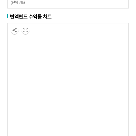
(단위 : %)
변액펀드 수익률 차트