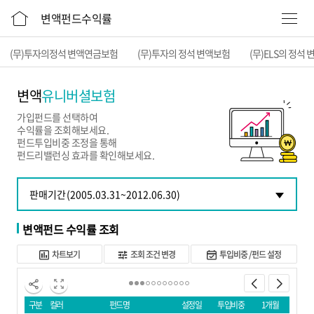
본문 바로가기
변액펀드수익률
(무)투자의정석 변액연금보험
(무)투자의 정석 변액보험
(무)ELS의 정석
변액
유니버셜보험
가입펀드를 선택하여
수익률을 조회해보세요.
펀드투입비중 조정을 통해
펀드리밸런싱 효과를 확인해보세요.
변액펀드 수익률 조회
차트보기
조회 조건 변경
투입비중 /펀드 설정
구분
컬러
펀드명
설정일
투입비중
1개월