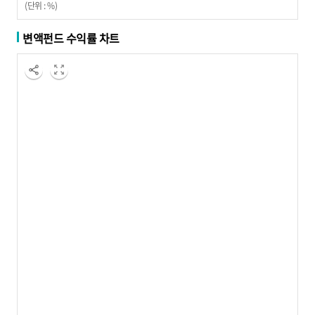
(단위 : %)
변액펀드 수익률 차트