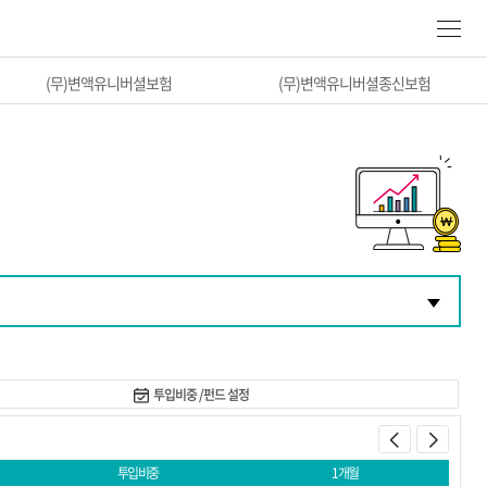
(무)변액유니버셜보험
(무)변액유니버셜종신보험
투입비중 /펀드 설정
투입비중
1개월