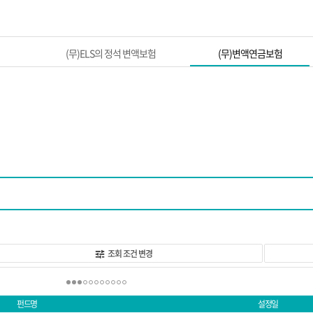
본문 바로가기
(무)ELS의 정석 변액보험
(무)변액연금보험
조회 조건 변경
펀드명
설정일