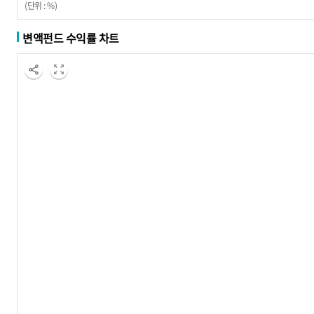
(단위 : %)
변액펀드 수익률 차트