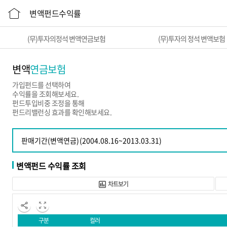
변액펀드수익률
(무)투자의정석 변액연금보험
(무)투자의 정석 변액보험
변액
연금보험
가입펀드를 선택하여
수익률을 조회해보세요.
펀드투입비중 조정을 통해
펀드리밸런싱 효과를 확인해보세요.
변액펀드 수익률 조회
차트보기
구분
컬러