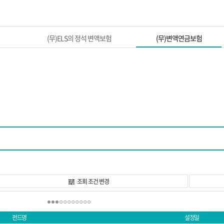
본문 바로가기
(무)ELS의 정석 변액보험
(무)변액연금보험
조회 조건 변경
펀드명
설정일