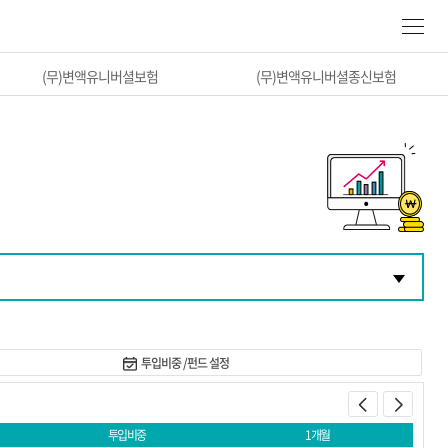
(무)변액유니버셜보험
(무)변액유니버셜종신보험
투입비중 /펀드 설정
투입비중
1개월