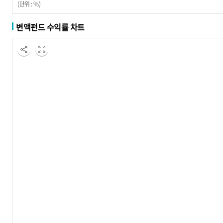
(단위 : %)
변액펀드 수익률 차트