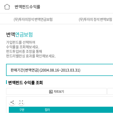
변액펀드수익률
(무)투자의정석 변액연금보험
(무)투자의 정석 변액보험
변액
연금보험
가입펀드를 선택하여
수익률을 조회해보세요.
펀드투입비중 조정을 통해
펀드리밸런싱 효과를 확인해보세요.
변액펀드 수익률 조회
차트보기
구분
컬러