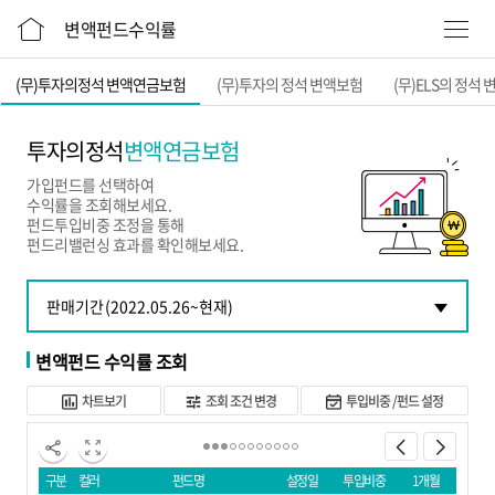
본문 바로가기
변액펀드수익률
(무)투자의정석 변액연금보험
(무)투자의 정석 변액보험
(무)ELS의 정석
투자의정석
변액연금보험
가입펀드를 선택하여
수익률을 조회해보세요.
펀드투입비중 조정을 통해
펀드리밸런싱 효과를 확인해보세요.
변액펀드 수익률 조회
차트보기
조회 조건 변경
투입비중 /펀드 설정
구분
컬러
펀드명
설정일
투입비중
1개월