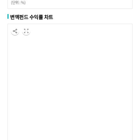
(단위 : %)
변액펀드 수익률 차트